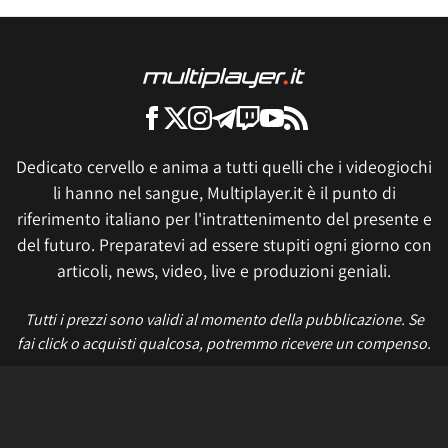
Dedicato cervello e anima a tutti quelli che i videogiochi
li hanno nel sangue, Multiplayer.it è il punto di
riferimento italiano per l'intrattenimento del presente e
del futuro. Preparatevi ad essere stupiti ogni giorno con
articoli, news, video, live e produzioni geniali.
Tutti i prezzi sono validi al momento della pubblicazione. Se
fai click o acquisti qualcosa, potremmo ricevere un compenso.
Informativa sui cookie
Privacy Policy
Termini e condizioni
Etica e trasparenza
Contatti
Lavora con noi
Aggiorna le impostazioni di tracciamento della pubblicità