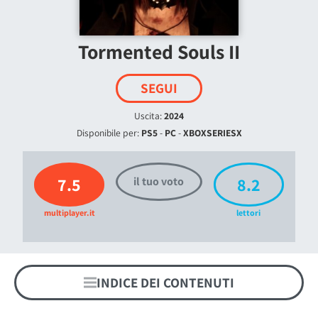
Tormented Souls II
SEGUI
Uscita:
2024
Disponibile per:
PS5
-
PC
-
XBOXSERIESX
7.5
8.2
il tuo voto
multiplayer.it
lettori
INDICE DEI CONTENUTI