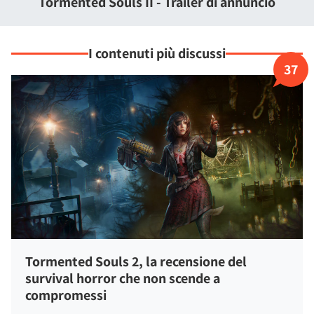
Tormented Souls II - Trailer di annuncio
se siete fan dei vecchi survival horror potete giocare in stile
anni '90 con visuale fissa, salvataggi limitati e controlli tank,
oppure semplificarvi la vita con la modalità assistita.
I contenuti più discussi
37
Tormented Souls 2, la recensione del
survival horror che non scende a
compromessi