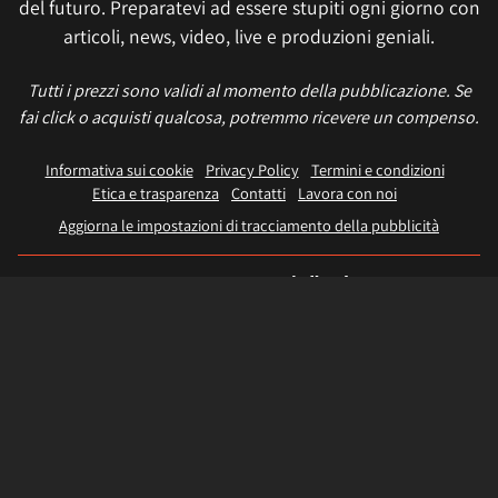
del futuro. Preparatevi ad essere stupiti ogni giorno con
articoli, news, video, live e produzioni geniali.
Tutti i prezzi sono validi al momento della pubblicazione. Se
fai click o acquisti qualcosa, potremmo ricevere un compenso.
Informativa sui cookie
Privacy Policy
Termini e condizioni
Etica e trasparenza
Contatti
Lavora con noi
Aggiorna le impostazioni di tracciamento della pubblicità
IL NETWORK
Multiplayer
Movieplayer
Dissapore
Fidelity House
The Great Pizza
Multiplayer Edizioni
© 2026 Multiplayer.it è di proprietà di NetAddiction S.r.l. REA TR - 80133 - P.iva:
01206540559 – Sede Legale: Piazza Europa, 19 - 05100 Terni (TR) Italy