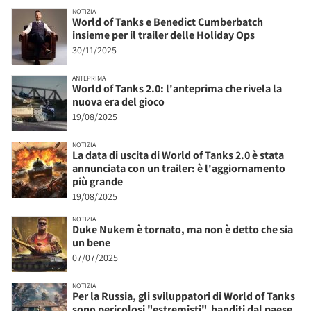
NOTIZIA
World of Tanks e Benedict Cumberbatch
insieme per il trailer delle Holiday Ops
30/11/2025
ANTEPRIMA
World of Tanks 2.0: l'anteprima che rivela la
nuova era del gioco
19/08/2025
NOTIZIA
La data di uscita di World of Tanks 2.0 è stata
annunciata con un trailer: è l'aggiornamento
più grande
19/08/2025
NOTIZIA
Duke Nukem è tornato, ma non è detto che sia
un bene
07/07/2025
NOTIZIA
Per la Russia, gli sviluppatori di World of Tanks
sono pericolosi "estremisti", banditi dal paese