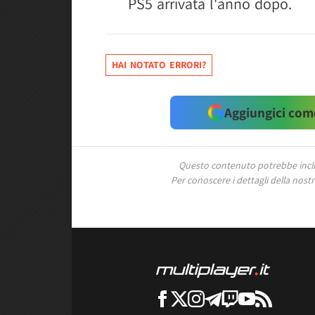
PS5 arrivata l'anno dopo.
HAI NOTATO ERRORI?
Aggiungici come
Questo contenuto potrebbe includ
Per conoscere i dettagli della nostra