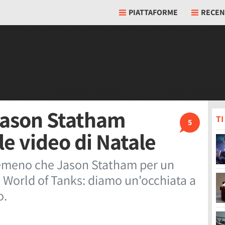
PIATTAFORME
RECEN
Jason Statham
T
5
le video di Natale
emeno che Jason Statham per un
a World of Tanks: diamo un'occhiata a
o.