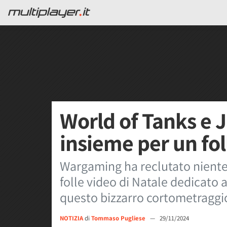
World of Tanks e 
insieme per un fol
Wargaming ha reclutato nient
folle video di Natale dedicato 
questo bizzarro cortometraggi
NOTIZIA
di
Tommaso Pugliese
—
29/11/2024