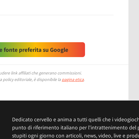
 fonte preferita su Google
ere link affiliati che generano commissioni.
 policy editoriale, è disponibile la
pagina etica
.
Dedicato cervello e anima a tutti quelli che i videogiochi
punto di riferimento italiano per l'intrattenimento del 
stupiti ogni giorno con articoli, news, video, live e prod