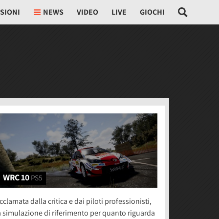
SIONI
NEWS
VIDEO
LIVE
GIOCHI
WRC 10
PS5
cclamata dalla critica e dai piloti professionisti,
a simulazione di riferimento per quanto riguarda