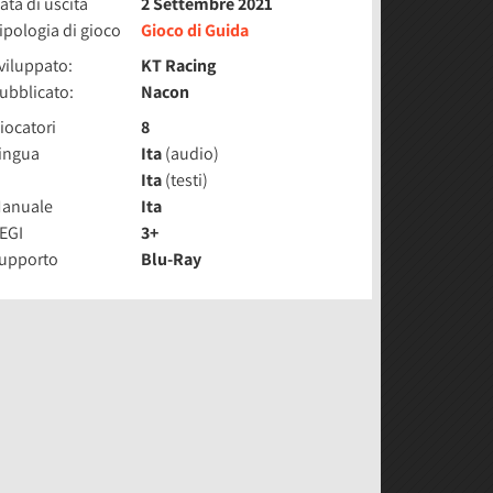
ata di uscita
2 Settembre 2021
ipologia di gioco
Gioco di Guida
viluppato:
KT Racing
ubblicato:
Nacon
iocatori
8
ingua
Ita
(audio)
Ita
(testi)
anuale
Ita
EGI
3+
upporto
Blu-Ray