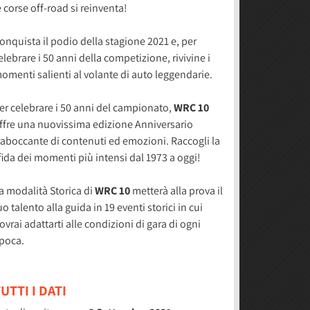
e corse off-road si reinventa!
onquista il podio della stagione 2021 e, per
elebrare i 50 anni della competizione, rivivine i
omenti salienti al volante di auto leggendarie.
er celebrare i 50 anni del campionato,
WRC 10
ffre una nuovissima edizione Anniversario
raboccante di contenuti ed emozioni. Raccogli la
fida dei momenti più intensi dal 1973 a oggi!
a modalità Storica di
WRC 10
metterà alla prova il
uo talento alla guida in 19 eventi storici in cui
ovrai adattarti alle condizioni di gara di ogni
poca.
UTTI I DATI