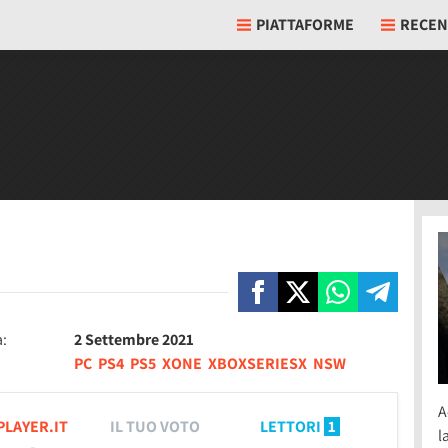
PIATTAFORME
RECEN
a:
2 Settembre 2021
PC
PS4
PS5
XONE
XBOXSERIESX
NSW
A
PLAYER.IT
IL TUO VOTO
LETTORI
1
l