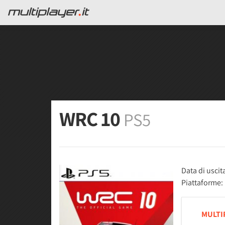
WRC 10
PS5
Data di uscit
Piattaforme:
MULTI