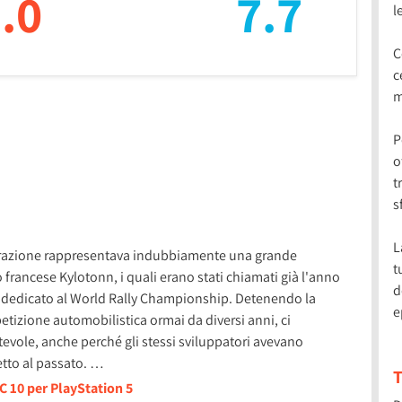
.0
7.7
l
C
c
m
P
o
t
s
L
nerazione rappresentava indubbiamente una grande
t
 francese Kylotonn, i quali erano stati chiamati già l'anno
d
co dedicato al World Rally Championship. Detenendo la
e
etizione automobilistica ormai da diversi anni, ci
evole, anche perché gli stessi sviluppatori avevano
tto al passato. …
T
C 10 per PlayStation 5