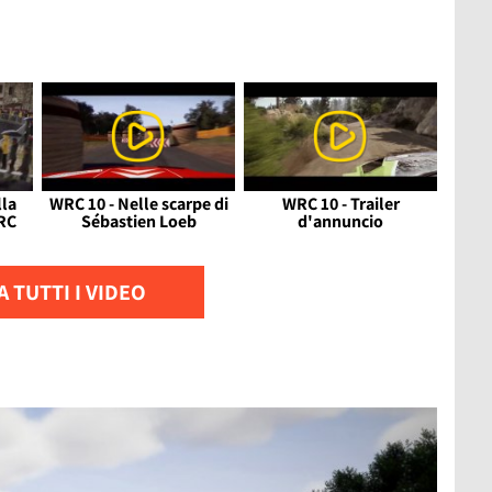
lla
WRC 10 - Nelle scarpe di
WRC 10 - Trailer
RC
Sébastien Loeb
d'annuncio
 TUTTI I VIDEO