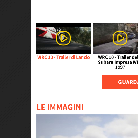
WRC 10 - Trailer di Lancio
WRC 10 - Trailer de
Subaru Impreza W
1997
GUARDA
LE IMMAGINI