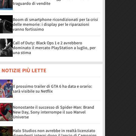
traguardo di vendite
Boom di smartphone ricondizionati per la crisi
delle memorie: i display per le riparazioni
vanno fortissimo
Call of Duty: Black Ops 1 e 2 avrebbero
dominato il mercato PlayStation a luglio, per
una stima
 NOTIZIE PIÙ LETTE
Il prossimo trailer di GTA 6 ha data e orario:
sarà visibile su Netflix
Nonostante il successo di Spider-Man: Brand
New Day, Sony interrompe il suo Marvel
Universe
Halo Studios non avrebbe in realtà licenziato
dipendenti interni dopo il lancio di Campaign