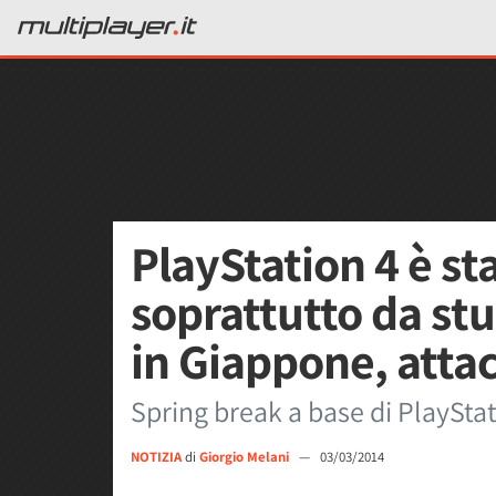
PlayStation 4 è st
soprattutto da stu
in Giappone, attac
Spring break a base di PlayStat
NOTIZIA
di
Giorgio Melani
—
03/03/2014