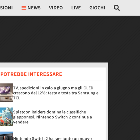
SIONI
NEWS
VIDEO
LIVE
GIOCHI
I POTREBBE INTERESSARE
TV, spedizioni in calo a giugno ma gli OLED
crescono del 12%: testa a testa tra Samsung e
TCL
Splatoon Raiders domina le classifiche
giapponesi, Nintendo Switch 2 continua a
vendere
Nintendo Switch 2 ha raggiunto un nuovo