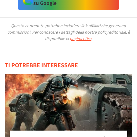
su Google
Questo contenuto potrebbe includere link affiliati che generano
commissioni.
Per conoscere i dettagli della nostra policy editoriale, è
disponibile la
pagina etica
.
TI POTREBBE INTERESSARE