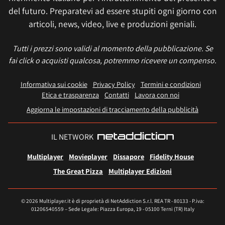
del futuro. Preparatevi ad essere stupiti ogni giorno con
articoli, news, video, live e produzioni geniali.
Tutti i prezzi sono validi al momento della pubblicazione. Se
fai click o acquisti qualcosa, potremmo ricevere un compenso.
Informativa sui cookie
Privacy Policy
Termini e condizioni
Etica e trasparenza
Contatti
Lavora con noi
Aggiorna le impostazioni di tracciamento della pubblicità
IL NETWORK
Multiplayer
Movieplayer
Dissapore
Fidelity House
The Great Pizza
Multiplayer Edizioni
© 2026 Multiplayer.it è di proprietà di NetAddiction S.r.l. REA TR - 80133 - P.iva:
01206540559 – Sede Legale: Piazza Europa, 19 - 05100 Terni (TR) Italy