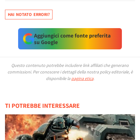
HAI NOTATO ERRORI?
Aggiungici come fonte preferita
su Google
Questo contenuto potrebbe includere link affiliati che generano
commissioni.
Per conoscere i dettagli della nostra policy editoriale, è
disponibile la
pagina etica
.
TI POTREBBE INTERESSARE