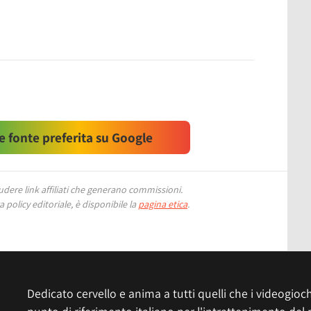
 fonte preferita su Google
ere link affiliati che generano commissioni.
 policy editoriale, è disponibile la
pagina etica
.
Dedicato cervello e anima a tutti quelli che i videogiochi