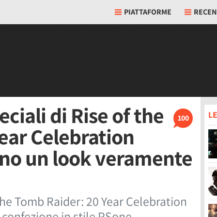
PIATTAFORME
RECEN
ciali di Rise of the
LE
100
ear Celebration
nno un look veramente
 the Tomb Raider: 20 Year Celebration
a confezione in stile PSone