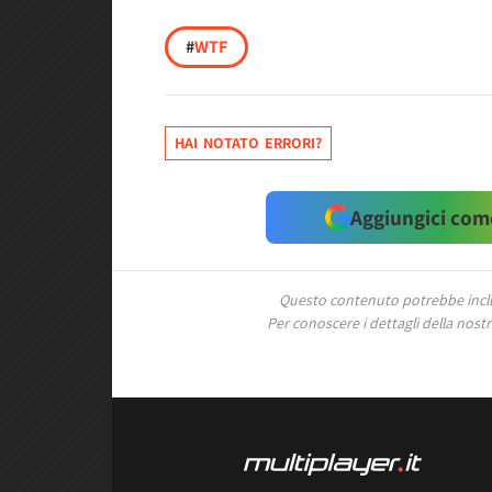
#
WTF
HAI NOTATO ERRORI?
Aggiungici come
Questo contenuto potrebbe includ
Per conoscere i dettagli della nostra