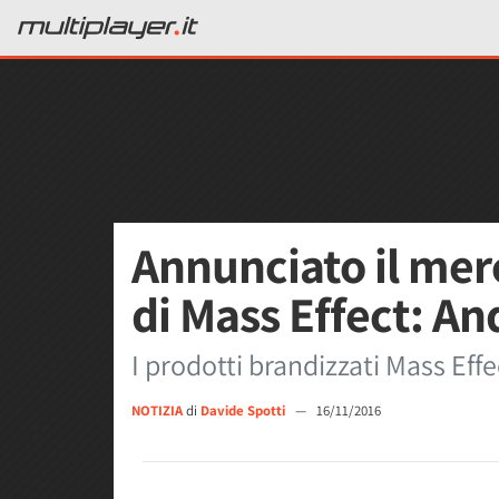
Annunciato il mer
di Mass Effect: 
I prodotti brandizzati Mass Ef
NOTIZIA
di
Davide Spotti
—
16/11/2016