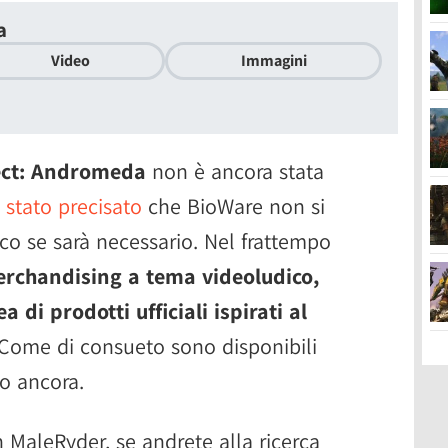
a
Video
Immagini
ect: Andromeda
non è ancora stata
 stato precisato
che BioWare non si
ioco se sarà necessario. Nel frattempo
erchandising a tema videoludico,
 di prodotti ufficiali ispirati al
Come di consueto sono disponibili
tro ancora.
MaleRyder, se andrete alla ricerca