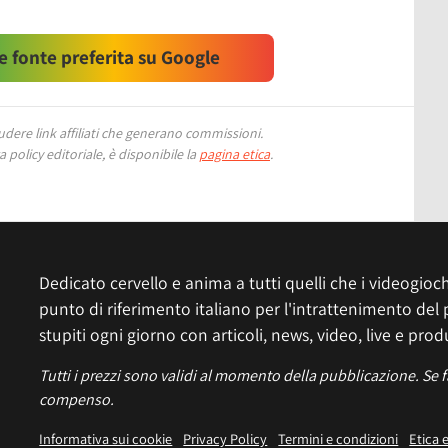
 fonte preferita su Google
ere link affiliati che generano commissioni.
 policy editoriale, è disponibile la
pagina etica
.
Dedicato cervello e anima a tutti quelli che i videogiochi
punto di riferimento italiano per l'intrattenimento del 
stupiti ogni giorno con articoli, news, video, live e prod
Tutti i prezzi sono validi al momento della pubblicazione. Se 
compenso.
Informativa sui cookie
Privacy Policy
Termini e condizioni
Etica 