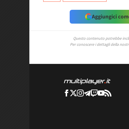
Aggiungici come
Questo contenuto potrebbe includ
Per conoscere i dettagli della nostra