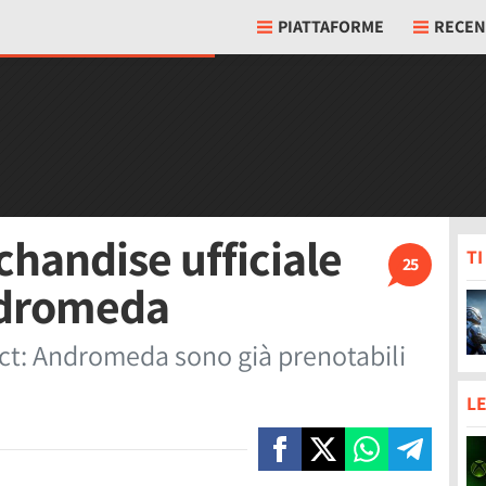
PIATTAFORME
RECEN
chandise ufficiale
T
25
Andromeda
fect: Andromeda sono già prenotabili
LE