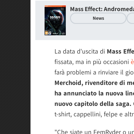
Mass Effect: Andromed
News
La data d'uscita di
Mass Eff
fissata, ma in più occasioni
è
farà problemi a rinviare il g
Merchoid, rivenditore di m
ha annunciato la nuova linea
nuovo capitolo della saga.
t-shirt, cappellini, felpe e al
"Che siate un FemRyder o un 