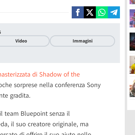
s
Video
Immagini
masterizzata di Shadow of the
oche sorprese nella conferenza Sony
nte gradita.
 il team Bluepoint senza il
a, il suo creatore originale, ma
cato di offrire il suo aiuto nello