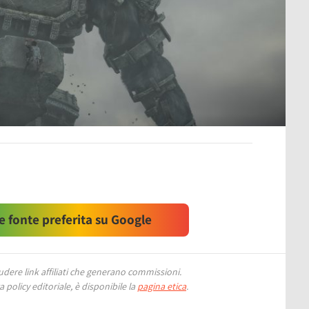
 fonte preferita su Google
ere link affiliati che generano commissioni.
 policy editoriale, è disponibile la
pagina etica
.