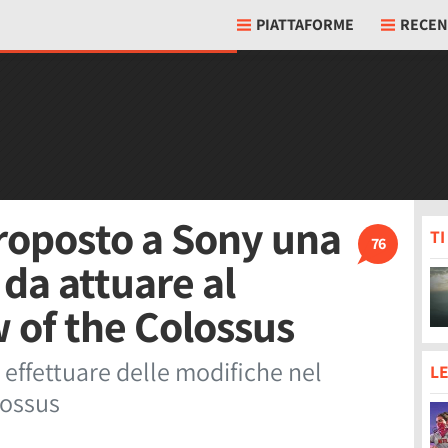
PIATTAFORME
RECEN
roposto a Sony una
T
76
 da attuare al
 of the Colossus
i effettuare delle modifiche nel
LE
lossus