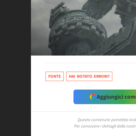
FONTE
HAI NOTATO ERRORI?
Aggiungici come
Questo contenuto potrebbe includ
Per conoscere i dettagli della nostra