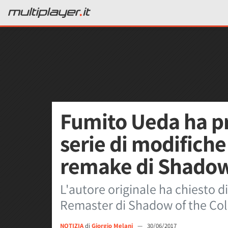
Fumito Ueda ha p
serie di modifiche
remake di Shadow
L'autore originale ha chiesto d
Remaster di Shadow of the Co
NOTIZIA
di
Giorgio Melani
—
30/06/2017