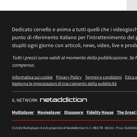
Dedicato cervello e anima a tutti quelli che i videogiochi
punto di riferimento italiano per l'intrattenimento del 
stupiti ogni giorno con articoli, news, video, live e prod
Tutti i prezzi sono validi al momento della pubblicazione. Se 
compenso.
Informativa sui cookie
Privacy Policy
Termini e condizioni
Etica 
Aggiorna le impostazioni di tracciamento della pubblicità
IL NETWORK
Multiplayer
Movieplayer
Dissapore
Fidelity House
The Great
© 2026 Multiplayer.it è di proprietà di NetAddiction S.r.l. REA TR - 80133 - P.iva: 012065