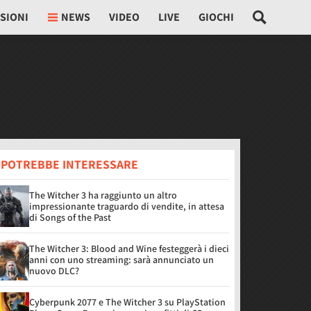
SIONI
NEWS
VIDEO
LIVE
GIOCHI
I POTREBBE INTERESSARE
The Witcher 3 ha raggiunto un altro
impressionante traguardo di vendite, in attesa
di Songs of the Past
The Witcher 3: Blood and Wine festeggerà i dieci
anni con uno streaming: sarà annunciato un
nuovo DLC?
Cyberpunk 2077 e The Witcher 3 su PlayStation