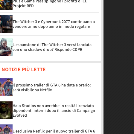
Plus e Game Pass spingono i profitti di CD
Projekt RED
The Witcher 3 e Cyberpunk 2077 continuano a
vendere anno dopo anno in modo regolare
L'espansione di The Witcher 3 verrà lanciata
con uno shadow drop? Risponde CDPR
 NOTIZIE PIÙ LETTE
Il prossimo trailer di GTA 6 ha data e orario:
sarà visibile su Netflix
Halo Studios non avrebbe in realtà licenziato
dipendenti interni dopo il lancio di Campaign
Evolved
L'esclusiva Netflix per il nuovo trailer di GTA 6