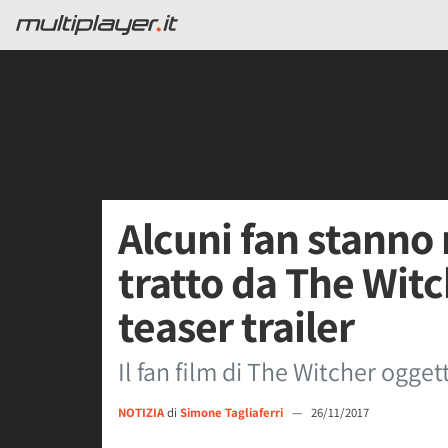
Alcuni fan stanno 
tratto da The Witc
teaser trailer
Il fan film di The Witcher ogg
NOTIZIA
di
Simone Tagliaferri
—
26/11/2017