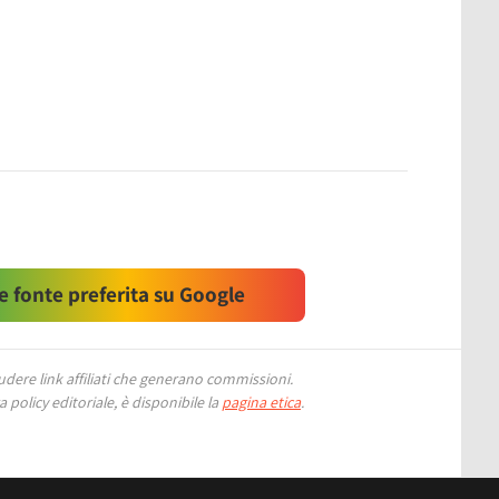
 fonte preferita su Google
ere link affiliati che generano commissioni.
 policy editoriale, è disponibile la
pagina etica
.