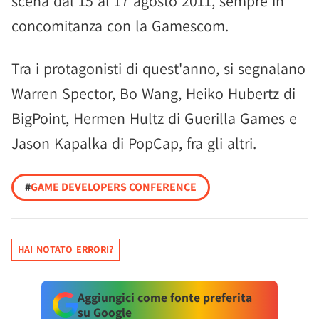
scena dal 15 al 17 agosto 2011, sempre in
concomitanza con la Gamescom.
Tra i protagonisti di quest'anno, si segnalano
Warren Spector, Bo Wang, Heiko Hubertz di
BigPoint, Hermen Hultz di Guerilla Games e
Jason Kapalka di PopCap, fra gli altri.
#
GAME DEVELOPERS CONFERENCE
HAI NOTATO ERRORI?
Aggiungici come fonte preferita
su Google