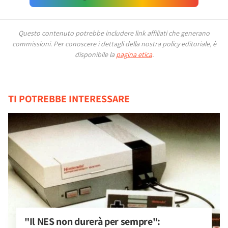
Questo contenuto potrebbe includere link affiliati che generano
commissioni.
Per conoscere i dettagli della nostra policy editoriale, è
disponibile la
pagina etica
.
TI POTREBBE INTERESSARE
"Il NES non durerà per sempre": 