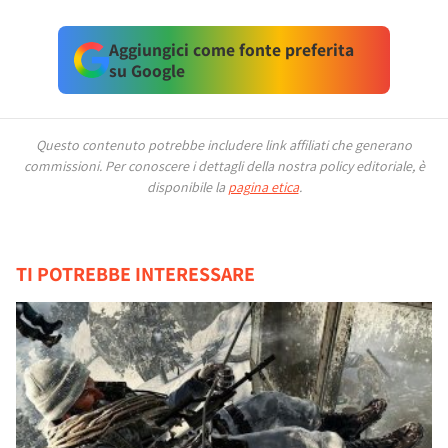
Aggiungici come fonte preferita
su Google
Questo contenuto potrebbe includere link affiliati che generano
commissioni.
Per conoscere i dettagli della nostra policy editoriale, è
disponibile la
pagina etica
.
TI POTREBBE INTERESSARE