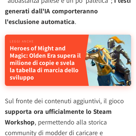
"abbastanza palese e un po' patetica";
i testi
generati dall'IA comporteranno
l'esclusione automatica
.
Heroes of Might and
Magic: Olden Era supera il
milione di copie e svela
la tabella di marcia dello
sviluppo
Sul fronte dei contenuti aggiuntivi, il gioco
supporta ora ufficialmente lo Steam
Workshop
, permettendo alla storica
community di modder di caricare e