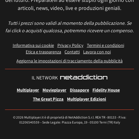
articoli, news, video, live e produzioni geniali.
Tutti i prezzi sono validi al momento della pubblicazione. Se
fai click o acquisti qualcosa, potremmo ricevere un compenso.
Informativa sui cookie
Privacy Policy
Termini e condizioni
Etica e trasparenza
Contatti
Lavora con noi
Aggiorna le impostazioni di tracciamento della pubblicità
IL NETWORK
Multiplayer
Movieplayer
Dissapore
Fidelity House
The Great Pizza
Multiplayer Edizioni
© 2026 Multiplayer.it è di proprietà di NetAddiction S.r.l. REA TR - 80133 - P.iva:
01206540559 – Sede Legale: Piazza Europa, 19 - 05100 Terni (TR) Italy