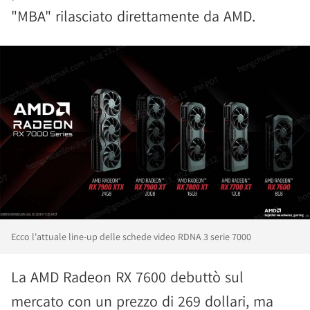
"MBA" rilasciato direttamente da AMD.
Ecco l'attuale line-up delle schede video RDNA 3 serie 7000
La AMD Radeon RX 7600 debuttò sul
mercato con un prezzo di 269 dollari, ma