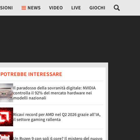
SIONI
NEWS
VIDEO
LIVE
GIOCHI
I POTREBBE INTERESSARE
Il paradosso della sovranità digitale: NVIDIA
controlla il 92% del mercato hardware nei
modelli nazionali
Ricavi record per AMD nel Q2 2026 grazie all'IA,
il settore gaming rallenta
Un Ryzen 9 con soli 6 core? Il mistero del nuovo