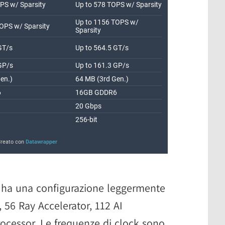
, ha una configurazione leggermente
 56 Ray Accelerator, 112 AI
ocessor. Le frequenze di clock sono