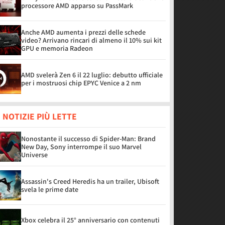
processore AMD apparso su PassMark
Anche AMD aumenta i prezzi delle schede
video? Arrivano rincari di almeno il 10% sui kit
GPU e memoria Radeon
AMD svelerà Zen 6 il 22 luglio: debutto ufficiale
per i mostruosi chip EPYC Venice a 2 nm
 NOTIZIE PIÙ LETTE
Nonostante il successo di Spider-Man: Brand
New Day, Sony interrompe il suo Marvel
Universe
Assassin's Creed Heredis ha un trailer, Ubisoft
svela le prime date
Xbox celebra il 25° anniversario con contenuti