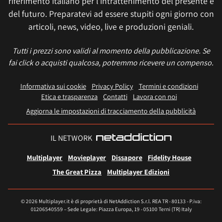
riferimento italiano per l'intrattenimento del presente e
del futuro. Preparatevi ad essere stupiti ogni giorno con
articoli, news, video, live e produzioni geniali.
Tutti i prezzi sono validi al momento della pubblicazione. Se
fai click o acquisti qualcosa, potremmo ricevere un compenso.
Informativa sui cookie
Privacy Policy
Termini e condizioni
Etica e trasparenza
Contatti
Lavora con noi
Aggiorna le impostazioni di tracciamento della pubblicità
IL NETWORK
Multiplayer
Movieplayer
Dissapore
Fidelity House
The Great Pizza
Multiplayer Edizioni
© 2026 Multiplayer.it è di proprietà di NetAddiction S.r.l. REA TR - 80133 - P.iva:
01206540559 – Sede Legale: Piazza Europa, 19 - 05100 Terni (TR) Italy