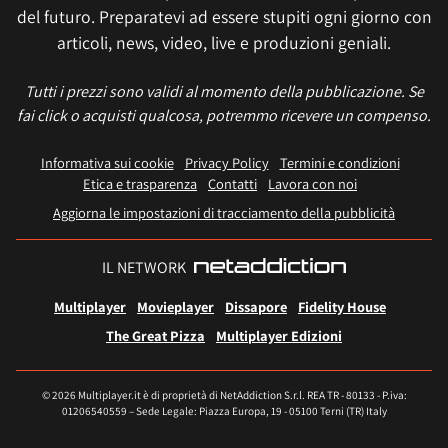
del futuro. Preparatevi ad essere stupiti ogni giorno con
articoli, news, video, live e produzioni geniali.
Tutti i prezzi sono validi al momento della pubblicazione. Se
fai click o acquisti qualcosa, potremmo ricevere un compenso.
Informativa sui cookie
Privacy Policy
Termini e condizioni
Etica e trasparenza
Contatti
Lavora con noi
Aggiorna le impostazioni di tracciamento della pubblicità
IL NETWORK
Multiplayer
Movieplayer
Dissapore
Fidelity House
The Great Pizza
Multiplayer Edizioni
© 2026 Multiplayer.it è di proprietà di NetAddiction S.r.l. REA TR - 80133 - P.iva:
01206540559 – Sede Legale: Piazza Europa, 19 - 05100 Terni (TR) Italy