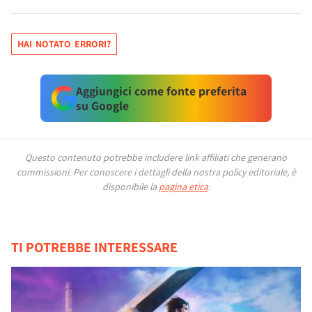
HAI NOTATO ERRORI?
Aggiungici come fonte preferita
su Google
Questo contenuto potrebbe includere link affiliati che generano
commissioni.
Per conoscere i dettagli della nostra policy editoriale, è
disponibile la
pagina etica
.
TI POTREBBE INTERESSARE