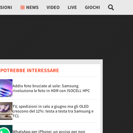
SIONI
NEWS
VIDEO
LIVE
GIOCHI
I POTREBBE INTERESSARE
Addio foto bruciate al sole: Samsung
rivoluziona le foto in HDR con ISOCELL HPC
TV, spedizioni in calo a giugno ma gli OLED
crescono del 12%: testa a testa tra Samsung e
TCL
WhatsApp per iPhone: un avviso per non