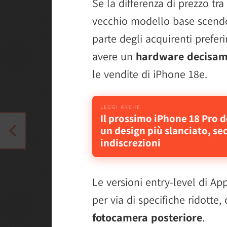
Se la differenza di prezzo tr
vecchio modello base scendes
parte degli acquirenti prefe
avere un
hardware decisam
le vendite di iPhone 18e.
Il prossimo iPhone 18 Pro 
un design più slanciato, se
indiscrezioni
Le versioni entry-level di App
per via di specifiche ridotte
fotocamera posteriore
.