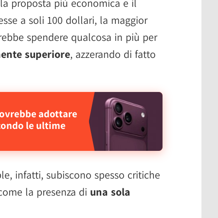
a la proposta più economica e il
se a soli 100 dollari, la maggior
rirebbe spendere qualcosa in più per
ente superiore
, azzerando di fatto
dovrebbe adottare
condo le ultime
le, infatti, subiscono spesso critiche
, come la presenza di
una sola