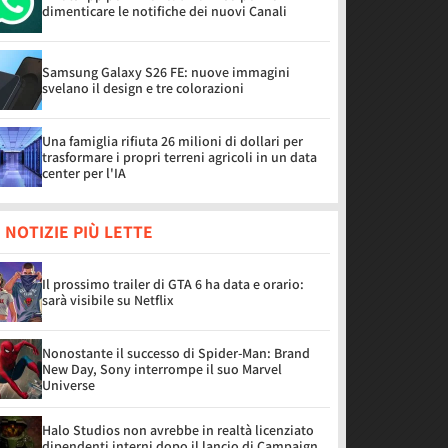
dimenticare le notifiche dei nuovi Canali
Samsung Galaxy S26 FE: nuove immagini
svelano il design e tre colorazioni
Una famiglia rifiuta 26 milioni di dollari per
trasformare i propri terreni agricoli in un data
center per l'IA
 NOTIZIE PIÙ LETTE
Il prossimo trailer di GTA 6 ha data e orario:
sarà visibile su Netflix
Nonostante il successo di Spider-Man: Brand
New Day, Sony interrompe il suo Marvel
Universe
Halo Studios non avrebbe in realtà licenziato
dipendenti interni dopo il lancio di Campaign