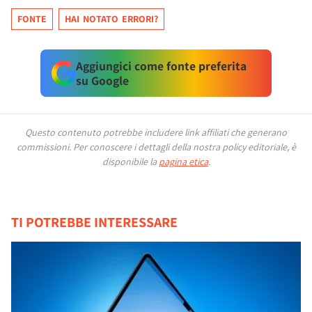
FONTE
HAI NOTATO ERRORI?
Aggiungici come fonte preferita
su Google
Questo contenuto potrebbe includere link affiliati che generano
commissioni.
Per conoscere i dettagli della nostra policy editoriale, è
disponibile la
pagina etica
.
TI POTREBBE INTERESSARE