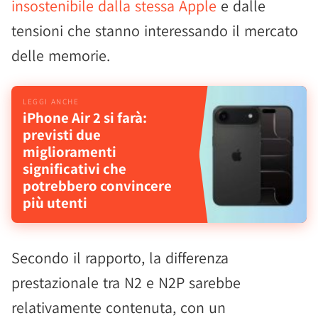
insostenibile dalla stessa Apple
e dalle
tensioni che stanno interessando il mercato
delle memorie.
iPhone Air 2 si farà:
previsti due
miglioramenti
significativi che
potrebbero convincere
più utenti
Secondo il rapporto, la differenza
prestazionale tra N2 e N2P sarebbe
relativamente contenuta, con un