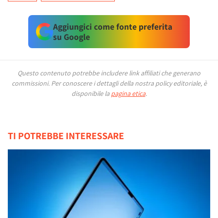
Aggiungici come fonte preferita
su Google
Questo contenuto potrebbe includere link affiliati che generano
commissioni.
Per conoscere i dettagli della nostra policy editoriale, è
disponibile la
pagina etica
.
TI POTREBBE INTERESSARE