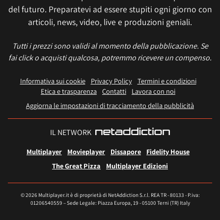
del futuro. Preparatevi ad essere stupiti ogni giorno con
articoli, news, video, live e produzioni geniali.
Tutti i prezzi sono validi al momento della pubblicazione. Se
fai click o acquisti qualcosa, potremmo ricevere un compenso.
Informativa sui cookie
Privacy Policy
Termini e condizioni
Etica e trasparenza
Contatti
Lavora con noi
Aggiorna le impostazioni di tracciamento della pubblicità
IL NETWORK
Multiplayer
Movieplayer
Dissapore
Fidelity House
The Great Pizza
Multiplayer Edizioni
© 2026 Multiplayer.it è di proprietà di NetAddiction S.r.l. REA TR - 80133 - P.iva:
01206540559 – Sede Legale: Piazza Europa, 19 - 05100 Terni (TR) Italy