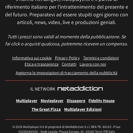
riferimento italiano per l'intrattenimento del presente e
del futuro. Preparatevi ad essere stupiti ogni giorno con
articoli, news, video, live e produzioni geniali.
Tutti i prezzi sono validi al momento della pubblicazione. Se
fai click o acquisti qualcosa, potremmo ricevere un compenso.
Informativa sui cookie
Privacy Policy
Termini e condizioni
Etica e trasparenza
Contatti
Lavora con noi
Aggiorna le impostazioni di tracciamento della pubblicità
IL NETWORK
Multiplayer
Movieplayer
Dissapore
Fidelity House
The Great Pizza
Multiplayer Edizioni
© 2026 Multiplayer.it è di proprietà di NetAddiction S.r.l. REA TR - 80133 - P.iva:
01206540559 – Sede Legale: Piazza Europa, 19 - 05100 Terni (TR) Italy