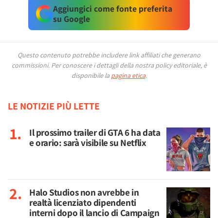
Aggiungici come fonte preferita
su Google
Questo contenuto potrebbe includere link affiliati che generano
commissioni.
Per conoscere i dettagli della nostra policy editoriale, è
disponibile la
pagina etica
.
LE NOTIZIE PIÙ LETTE
Il prossimo trailer di GTA 6 ha data
e orario: sarà visibile su Netflix
Halo Studios non avrebbe in
realtà licenziato dipendenti
interni dopo il lancio di Campaign