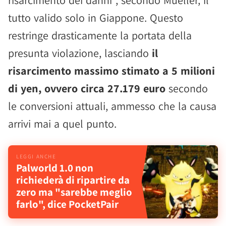
risarcimento dei danni", secondo Mueller, il
tutto valido solo in Giappone. Questo
restringe drasticamente la portata della
presunta violazione, lasciando
il
risarcimento massimo stimato a 5 milioni
di yen, ovvero circa 27.179 euro
secondo
le conversioni attuali, ammesso che la causa
arrivi mai a quel punto.
Palworld 1.0 non
richiederà di ripartire da
zero ma "sarebbe meglio
farlo", dice PocketPair