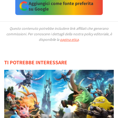
Aggiungici come fonte preferita
su Google
Questo contenuto potrebbe includere link affiliati che generano
commissioni.
Per conoscere i dettagli della nostra policy editoriale, è
disponibile la
pagina etica
.
TI POTREBBE INTERESSARE