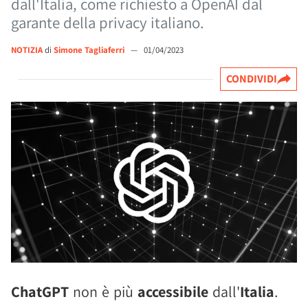
dall'Italia, come richiesto a OpenAI dal
garante della privacy italiano.
NOTIZIA
di
Simone Tagliaferri
—
01/04/2023
CONDIVIDI
ChatGPT
non è più
accessibile
dall'
Italia
.