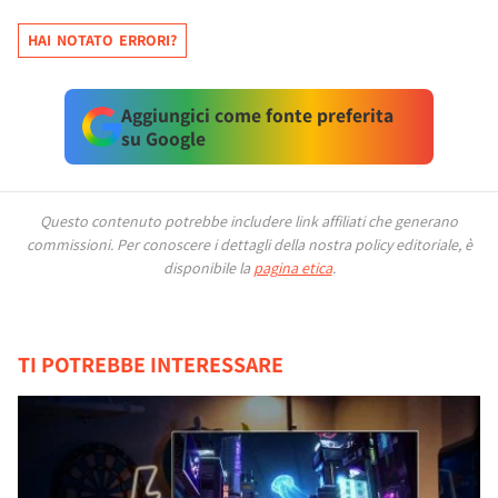
HAI NOTATO ERRORI?
Aggiungici come fonte preferita
su Google
Questo contenuto potrebbe includere link affiliati che generano
commissioni.
Per conoscere i dettagli della nostra policy editoriale, è
disponibile la
pagina etica
.
TI POTREBBE INTERESSARE