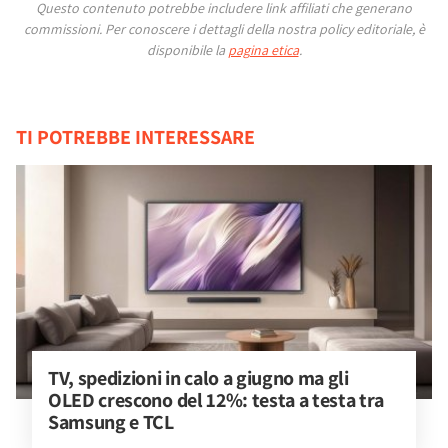
Questo contenuto potrebbe includere link affiliati che generano
commissioni.
Per conoscere i dettagli della nostra policy editoriale, è
disponibile la
pagina etica
.
TI POTREBBE INTERESSARE
TV, spedizioni in calo a giugno ma gli 
OLED crescono del 12%: testa a testa tra 
Samsung e TCL