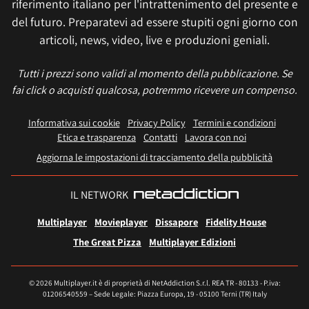
riferimento italiano per l'intrattenimento del presente e
del futuro. Preparatevi ad essere stupiti ogni giorno con
articoli, news, video, live e produzioni geniali.
Tutti i prezzi sono validi al momento della pubblicazione. Se
fai click o acquisti qualcosa, potremmo ricevere un compenso.
Informativa sui cookie
Privacy Policy
Termini e condizioni
Etica e trasparenza
Contatti
Lavora con noi
Aggiorna le impostazioni di tracciamento della pubblicità
IL NETWORK
Multiplayer
Movieplayer
Dissapore
Fidelity House
The Great Pizza
Multiplayer Edizioni
© 2026 Multiplayer.it è di proprietà di NetAddiction S.r.l. REA TR - 80133 - P.iva:
01206540559 – Sede Legale: Piazza Europa, 19 - 05100 Terni (TR) Italy