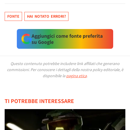
FONTE
HAI NOTATO ERRORI?
Aggiungici come fonte preferita
su Google
Questo contenuto potrebbe includere link affiliati che generano
commissioni.
Per conoscere i dettagli della nostra policy editoriale, è
disponibile la
pagina etica
.
TI POTREBBE INTERESSARE