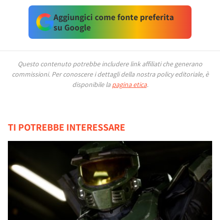
Aggiungici come fonte preferita
su Google
Questo contenuto potrebbe includere link affiliati che generano
commissioni.
Per conoscere i dettagli della nostra policy editoriale, è
disponibile la
pagina etica
.
TI POTREBBE INTERESSARE