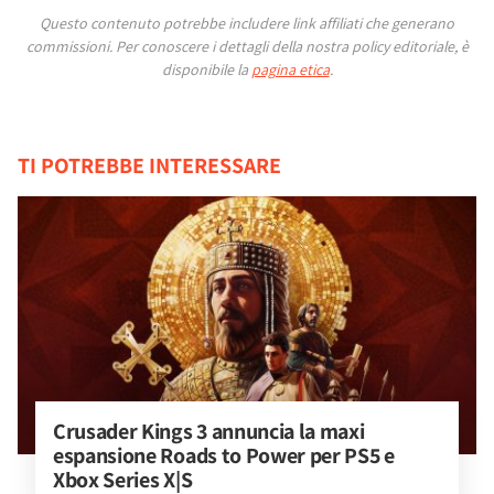
Questo contenuto potrebbe includere link affiliati che generano
commissioni.
Per conoscere i dettagli della nostra policy editoriale, è
disponibile la
pagina etica
.
TI POTREBBE INTERESSARE
Crusader Kings 3 annuncia la maxi 
espansione Roads to Power per PS5 e 
Xbox Series X|S