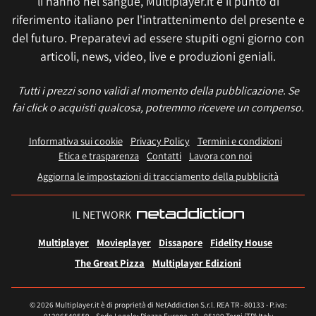
li hanno nel sangue, Multiplayer.it è il punto di
riferimento italiano per l'intrattenimento del presente e
del futuro. Preparatevi ad essere stupiti ogni giorno con
articoli, news, video, live e produzioni geniali.
Tutti i prezzi sono validi al momento della pubblicazione. Se
fai click o acquisti qualcosa, potremmo ricevere un compenso.
Informativa sui cookie
Privacy Policy
Termini e condizioni
Etica e trasparenza
Contatti
Lavora con noi
Aggiorna le impostazioni di tracciamento della pubblicità
IL NETWORK
Multiplayer
Movieplayer
Dissapore
Fidelity House
The Great Pizza
Multiplayer Edizioni
© 2026 Multiplayer.it è di proprietà di NetAddiction S.r.l. REA TR - 80133 - P.iva: