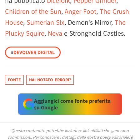
ha pubblicato
Dicefolk
,
Pepper Grinder
,
Children of the Sun
,
Anger Foot
,
The Crush
House
,
Sumerian Six
, Demon's Mirror,
The
Plucky Squire
,
Neva
e Stronghold Castles.
#
DEVOLVER DIGITAL
FONTE
HAI NOTATO ERRORI?
Aggiungici come fonte preferita
su Google
Questo contenuto potrebbe includere link affiliati che generano
commissioni.
Per conoscere i dettagli della nostra policy editoriale, è