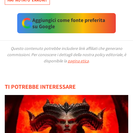
HAI NOTATO ERRORI?
Aggiungici come fonte preferita
su Google
Questo contenuto potrebbe includere link affiliati che generano
commissioni.
Per conoscere i dettagli della nostra policy editoriale, è
disponibile la
pagina etica
.
TI POTREBBE INTERESSARE