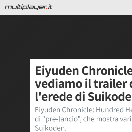
Eiyuden Chronicl
vediamo il trailer 
l'erede di Suikod
Eiyuden Chronicle: Hundred Her
di "pre-lancio", che mostra var
Suikoden.