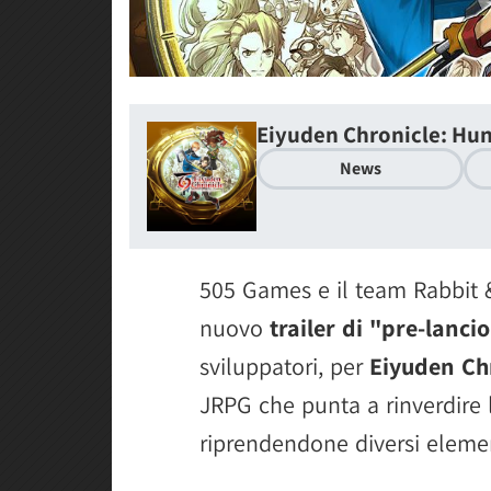
Eiyuden Chronicle: Hu
News
505 Games e il team Rabbit 
nuovo
trailer di "pre-lanci
sviluppatori, per
Eiyuden Ch
JRPG che punta a rinverdire
riprendendone diversi element