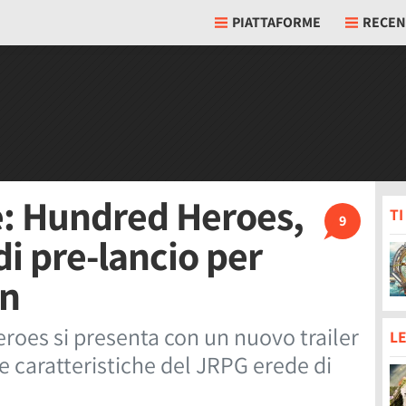
PIATTAFORME
RECEN
e: Hundred Heroes,
T
9
di pre-lancio per
en
oes si presenta con un nuovo trailer
LE
ie caratteristiche del JRPG erede di