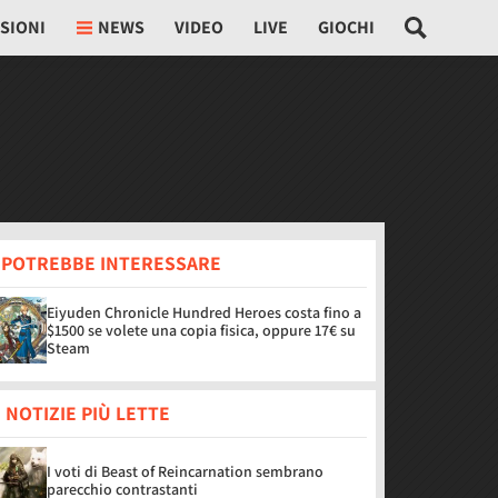
SIONI
NEWS
VIDEO
LIVE
GIOCHI
I POTREBBE INTERESSARE
Eiyuden Chronicle Hundred Heroes costa fino a
$1500 se volete una copia fisica, oppure 17€ su
Steam
 NOTIZIE PIÙ LETTE
I voti di Beast of Reincarnation sembrano
parecchio contrastanti