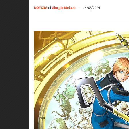
NOTIZIA
di
Giorgio Melani
—
14/03/2024