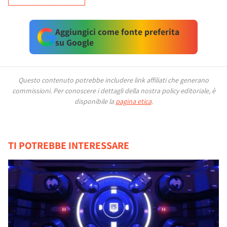
Aggiungici come fonte preferita
su Google
Questo contenuto potrebbe includere link affiliati che generano
commissioni.
Per conoscere i dettagli della nostra policy editoriale, è
disponibile la
pagina etica
.
TI POTREBBE INTERESSARE