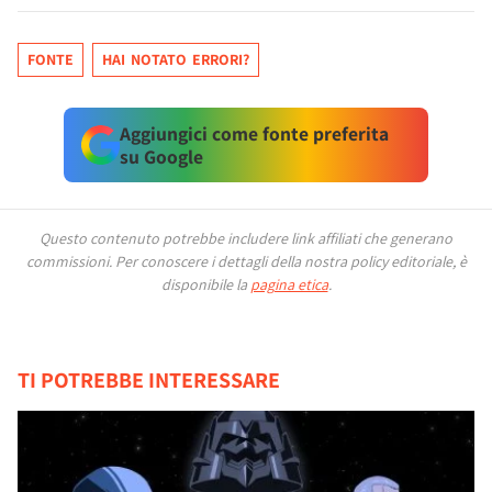
FONTE
HAI NOTATO ERRORI?
Aggiungici come fonte preferita
su Google
Questo contenuto potrebbe includere link affiliati che generano
commissioni.
Per conoscere i dettagli della nostra policy editoriale, è
disponibile la
pagina etica
.
TI POTREBBE INTERESSARE