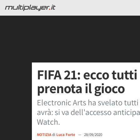
FIFA 21: ecco tutti
prenota il gioco
Electronic Arts ha svelato tutti
avrà: si va dell'accesso anticip
Watch.
NOTIZIA
di
Luca Forte
—
28/09/2020