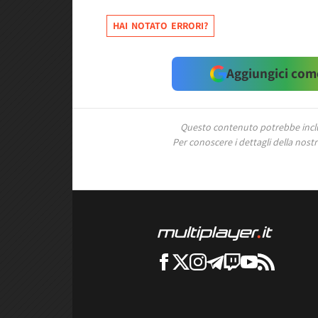
HAI NOTATO ERRORI?
Aggiungici come
Questo contenuto potrebbe includ
Per conoscere i dettagli della nostra