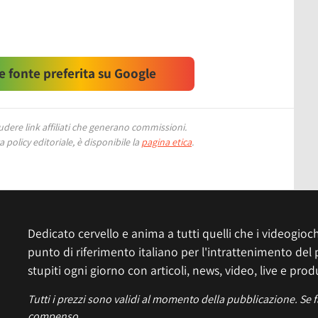
 fonte preferita su Google
ere link affiliati che generano commissioni.
 policy editoriale, è disponibile la
pagina etica
.
Dedicato cervello e anima a tutti quelli che i videogiochi
punto di riferimento italiano per l'intrattenimento del 
stupiti ogni giorno con articoli, news, video, live e prod
Tutti i prezzi sono validi al momento della pubblicazione. Se 
compenso.