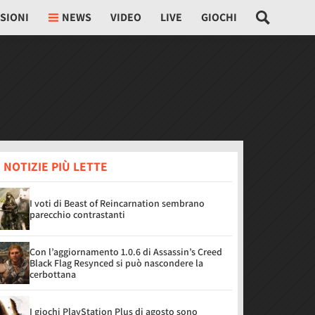
SIONI
NEWS
VIDEO
LIVE
GIOCHI
 NOTIZIE PIÙ LETTE
I voti di Beast of Reincarnation sembrano
parecchio contrastanti
Con l’aggiornamento 1.0.6 di Assassin’s Creed
Black Flag Resynced si può nascondere la
cerbottana
I giochi PlayStation Plus di agosto sono