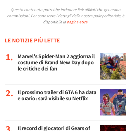
Questo contenuto potrebbe includere link affiliati che generano
commissioni.
Per conoscere i dettagli della nostra policy editoriale, è
disponibile la
pagina etica
.
LE NOTIZIE PIÙ LETTE
Marvel's Spider-Man 2 aggiorna il
costume di Brand New Day dopo
le critiche dei fan
Il prossimo trailer di GTA 6 ha data
e orario: sarà visibile su Netflix
Il record di giocatori di Gears of