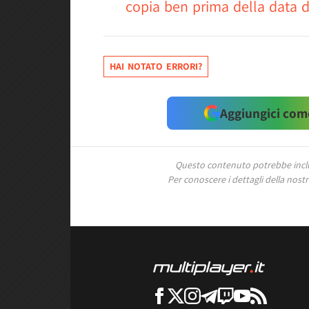
copia ben prima della data d
HAI NOTATO ERRORI?
Aggiungici come
Questo contenuto potrebbe includ
Per conoscere i dettagli della nostra