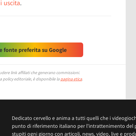
i uscita
.
 fonte preferita su Google
ere link affiliati che generano commissioni.
 policy editoriale, è disponibile la
pagina etica
.
Dedicato cervello e anima a tutti quelli che i videogiochi
punto di riferimento italiano per l'intrattenimento del 
stupiti ogni giorno con articoli, news, video, live e prod