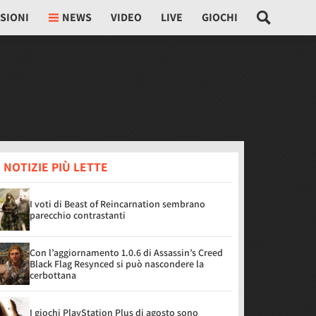
SIONI
NEWS
VIDEO
LIVE
GIOCHI
 NOTIZIE PIÙ LETTE
I voti di Beast of Reincarnation sembrano
parecchio contrastanti
Con l’aggiornamento 1.0.6 di Assassin’s Creed
Black Flag Resynced si può nascondere la
cerbottana
I giochi PlayStation Plus di agosto sono