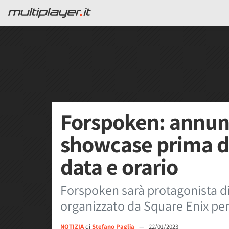
Forspoken: annun
showcase prima de
data e orario
Forspoken sarà protagonista d
organizzato da Square Enix per
NOTIZIA
di
Stefano Paglia
—
22/01/2023