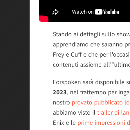
Stando ai dettagli sullo sh
apprendiamo che saranno pre
Frey e Cuff e che per l'occas
contenuti assieme all'"ulti
Forspoken sarà disponibile s
2023
, nel frattempo per inga
nostro
provato pubblicato l
abbiamo visto il
trailer di la
Enix e le
prime impressioni d