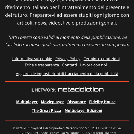
riferimento italiano per l'intrattenimento del presente e
del futuro. Preparatevi ad essere stupiti ogni giorno con
articoli, news, video, live e produzioni geniali.
Tutti i prezzi sono validi al momento della pubblicazione. Se
fai click o acquisti qualcosa, potremmo ricevere un compenso.
Informativa sui cookie
Privacy Policy
Termini e condizioni
Etica e trasparenza
Contatti
Lavora con noi
Aggiorna le impostazioni di tracciamento della pubblicità
IL NETWORK
Multiplayer
Movieplayer
Dissapore
Fidelity House
The Great Pizza
Multiplayer Edizioni
© 2026 Multiplayer.it è di proprietà di NetAddiction S.r.l. REA TR - 80133 - P.iva:
01206540559 – Sede Legale: Piazza Europa, 19 - 05100 Terni (TR) Italy