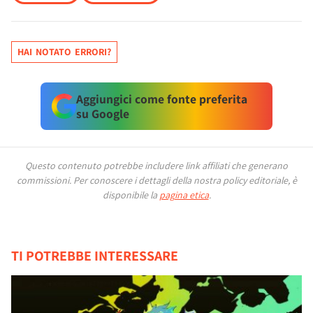
HAI NOTATO ERRORI?
Aggiungici come fonte preferita
su Google
Questo contenuto potrebbe includere link affiliati che generano
commissioni.
Per conoscere i dettagli della nostra policy editoriale, è
disponibile la
pagina etica
.
TI POTREBBE INTERESSARE