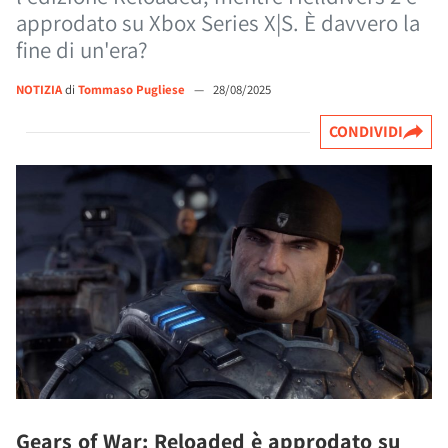
approdato su Xbox Series X|S. È davvero la
fine di un'era?
NOTIZIA
di
Tommaso Pugliese
—
28/08/2025
CONDIVIDI
Gears of War: Reloaded è approdato su