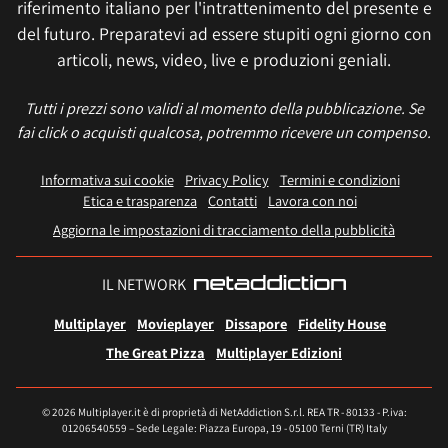
riferimento italiano per l'intrattenimento del presente e
del futuro. Preparatevi ad essere stupiti ogni giorno con
articoli, news, video, live e produzioni geniali.
Tutti i prezzi sono validi al momento della pubblicazione. Se
fai click o acquisti qualcosa, potremmo ricevere un compenso.
Informativa sui cookie
Privacy Policy
Termini e condizioni
Etica e trasparenza
Contatti
Lavora con noi
Aggiorna le impostazioni di tracciamento della pubblicità
IL NETWORK
Multiplayer
Movieplayer
Dissapore
Fidelity House
The Great Pizza
Multiplayer Edizioni
© 2026 Multiplayer.it è di proprietà di NetAddiction S.r.l. REA TR - 80133 - P.iva:
01206540559 – Sede Legale: Piazza Europa, 19 - 05100 Terni (TR) Italy