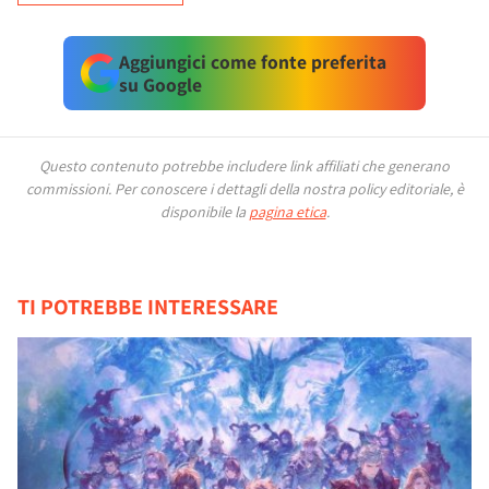
Aggiungici come fonte preferita
su Google
Questo contenuto potrebbe includere link affiliati che generano
commissioni.
Per conoscere i dettagli della nostra policy editoriale, è
disponibile la
pagina etica
.
TI POTREBBE INTERESSARE