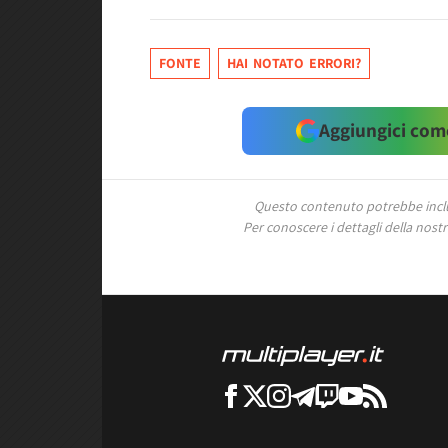
FONTE
HAI NOTATO ERRORI?
Aggiungici come
Questo contenuto potrebbe includ
Per conoscere i dettagli della nostra