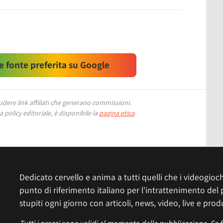
 fonte preferita su Google
ere link affiliati che generano commissioni.
 policy editoriale, è disponibile la
pagina etica
.
Dedicato cervello e anima a tutti quelli che i videogiochi
punto di riferimento italiano per l'intrattenimento del 
stupiti ogni giorno con articoli, news, video, live e prod