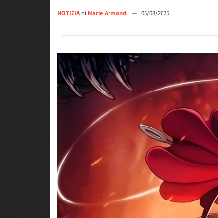
NOTIZIA
di
Marie Armondi
—
05/08/2025