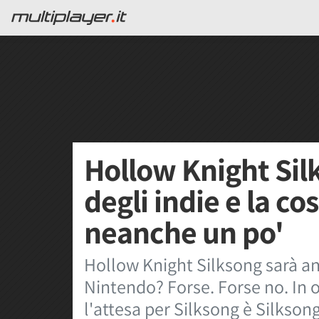
Hollow Knight Silk
degli indie e la c
neanche un po'
Hollow Knight Silksong sarà an
Nintendo? Forse. Forse no. In 
l'attesa per Silksong è Silkson