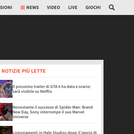
SIONI
NEWS
VIDEO
LIVE
GIOCHI
 NOTIZIE PIÙ LETTE
Il prossimo trailer di GTA 6 ha data e orario:
sarà visibile su Netflix
Nonostante il successo di Spider-Man: Brand
New Day, Sony interrompe il suo Marvel
Universe
Licenziamenti in Halo Studios dopo il lancio di