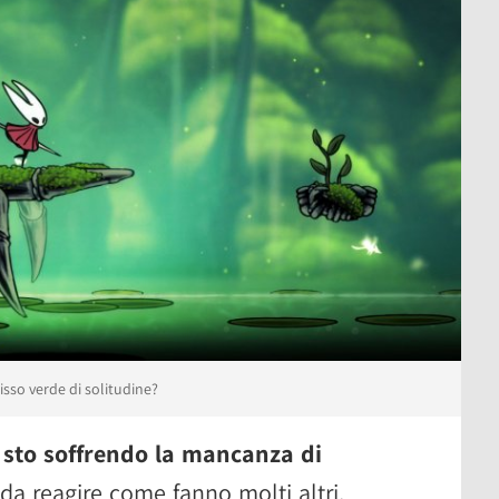
isso verde di solitudine?
,
sto soffrendo la mancanza di
 da reagire come fanno molti altri,