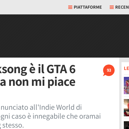
PIATTAFORME
RECEN
song è il GTA 6
LE
93
osa non mi piace
nunciato all'Indie World di
ogni caso è innegabile che oramai
g stesso.