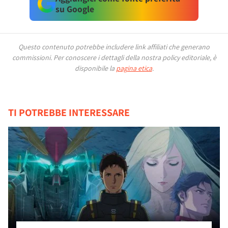
su Google
Questo contenuto potrebbe includere link affiliati che generano
commissioni.
Per conoscere i dettagli della nostra policy editoriale, è
disponibile la
pagina etica
.
TI POTREBBE INTERESSARE