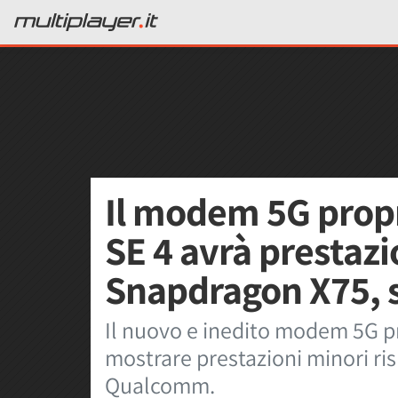
Il modem 5G propr
SE 4 avrà prestazio
Snapdragon X75, 
Il nuovo e inedito modem 5G p
mostrare prestazioni minori ris
Qualcomm.