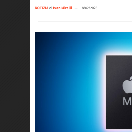
NOTIZIA
di
Ivan Miralli
—
18/02/2025