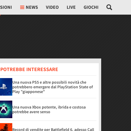
SIONI
NEWS
VIDEO
LIVE
GIOCHI
I POTREBBE INTERESSARE
Una nuova PS5 e altre possibili novità che
potrebbero emergere dal PlayStation State of
Play "giapponese"
Una nuova Xbox potente, ibrida e costosa
potrebbe avere senso
Record di vendite per Battlefield 6, adesso Call