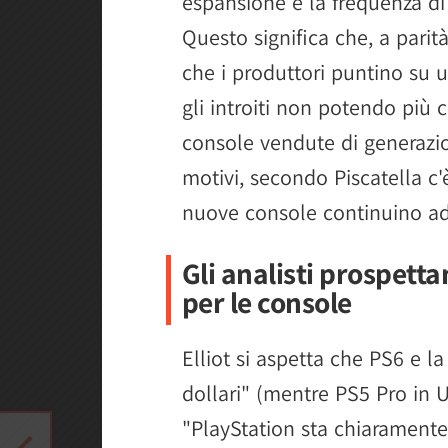
espansione e la frequenza di
Questo significa che, a parit
che i produttori puntino su 
gli introiti non potendo più
console vendute di generazio
motivi, secondo Piscatella c'è
nuove console continuino a
Gli analisti prospett
per le console
Elliot si aspetta che PS6 e 
dollari" (mentre PS5 Pro in 
"PlayStation sta chiarament