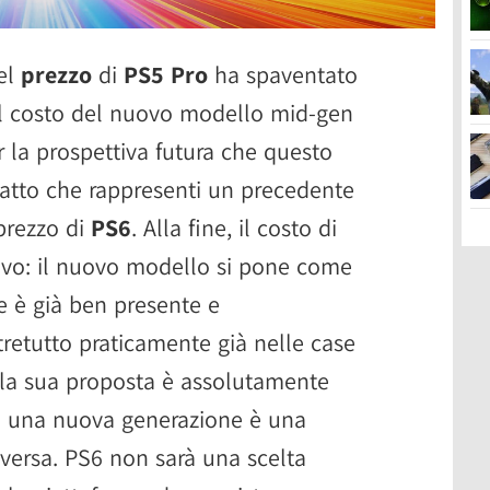
el
prezzo
di
PS5 Pro
ha spaventato
 il costo del nuovo modello mid-gen
r la prospettiva futura che questo
 fatto che rappresenti un precedente
 prezzo di
PS6
. Alla fine, il costo di
ivo: il nuovo modello si pone come
e è già ben presente e
tretutto praticamente già nelle case
 la sua proposta è assolutamente
 a una nuova generazione è una
ersa. PS6 non sarà una scelta