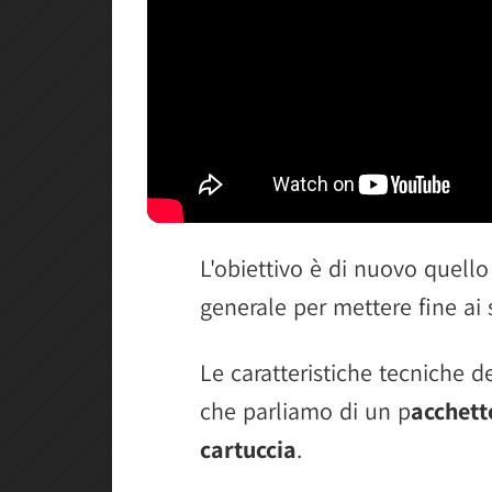
L'obiettivo è di nuovo quello 
generale per mettere fine ai 
Le caratteristiche tecniche de
che parliamo di un p
acchett
cartuccia
.