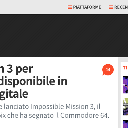
PIATTAFORME
RECEN
n 3 per
T
14
isponibile in
gitale
 lanciato Impossible Mission 3, il
Epix che ha segnato il Commodore 64.