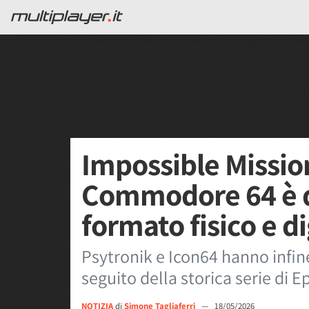
Impossible Missio
Commodore 64 è d
formato fisico e di
Psytronik e Icon64 hanno infine
seguito della storica serie di 
NOTIZIA
di
Simone Tagliaferri
—
18/05/2026