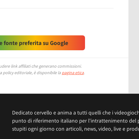
 fonte preferita su Google
ere link affiliati che generano commissioni.
 policy editoriale, è disponibile la
pagina etica
.
Dedicato cervello e anima a tutti quelli che i videogiochi
punto di riferimento italiano per l'intrattenimento del 
stupiti ogni giorno con articoli, news, video, live e prod