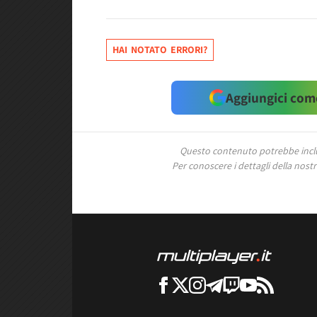
HAI NOTATO ERRORI?
Aggiungici come
Questo contenuto potrebbe includ
Per conoscere i dettagli della nostra