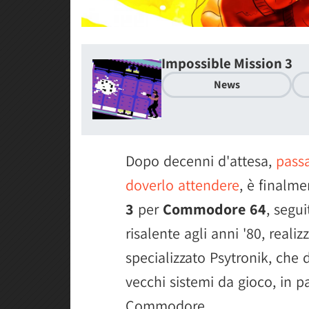
Impossible Mission 3
News
Dopo decenni d'attesa,
passa
doverlo attendere
, è finalm
3
per
Commodore 64
, segui
risalente agli anni '80, reali
specializzato Psytronik, che 
vecchi sistemi da gioco, in pa
Commodore.